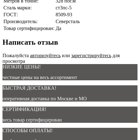
Метров в тонне:
328 пог.м
Сталь марки:
ст3пс-5
ГОСТ:
8509-93
Производитель:
Северсталь
Товар сертифицирован:
Да
Написать отзыв
Пожалуйста
авторизуйтесь
или
зарегистрируйтесь
для
просмотра
НИЗКИЕ ЦЕНЫ!
честные цены на весь ассортимент
БЫСТРАЯ ДОСТАВКА!
оперативная доставка по Москве и МО
СЕРТИФИКАЦИЯ!
весь товар сертифицирован
СПОСОБЫ ОПЛАТЫ!