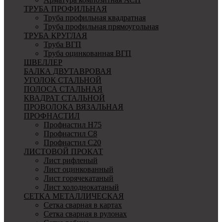
ТРУБА ПРОФИЛЬНАЯ
Труба профильная квадратная
Труба профильная прямоугольная
ТРУБА КРУГЛАЯ
Труба ВГП
Труба оцинкованная ВГП
ШВЕЛЛЕР
БАЛКА ДВУТАВРОВАЯ
УГОЛОК СТАЛЬНОЙ
ПОЛОСА СТАЛЬНАЯ
КВАДРАТ СТАЛЬНОЙ
ПРОВОЛОКА ВЯЗАЛЬНАЯ
ПРОФНАСТИЛ
Профнастил Н75
Профнастил С8
Профнастил С20
ЛИСТОВОЙ ПРОКАТ
Лист рифленый
Лист оцинкованный
Лист горячекатаный
Лист холоднокатаный
СЕТКА МЕТАЛЛИЧЕСКАЯ
Сетка сварная в картах
Сетка сварная в рулонах