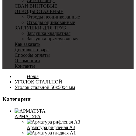
Сетка рабица
СВАИ ВИНТОВЫЕ
ОТВОДЫ СТАЛЬНЫЕ
Отводы неоцинкованные
Отводы оцинкованные
ЗАГЛУШКИ ДЛЯ ТРУБ
Заглушка квадратная
Заглушка прямоугольная
Как заказать
Доставка товара
Способы оплаты
О компании
Контакты
Home
УГОЛОК СТАЛЬНОЙ
Уголок стальной 50x50x4 мм
Категории
АРМАТУРА
Арматура рифленая А3